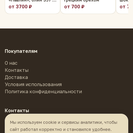
Один кусочек — и понятно, почему пахлава из
— Юньнань
с гре
от 3700 ₽
от 700 ₽
от 70
Газиантепа считается эталоном.
Покупателям
О нас
Контакты
Доставка
Условия использования
Политика конфиденциальности
Контакты
Телефон:
8 (985) 878-55-55
Мы используем cookie и сервисы аналитики, чтобы
Магазин:
г. Москва, м. Фрунзенская,
сайт работал корректно и становился удобнее.