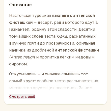
Описание
Настоящая турецкая
пахлава с антепской
фисташкой
— десерт, ради которого едут в
Газиантеп, родину этой сладости. Десятки
тончайших слоёв теста
юфка
, раскатанных
вручную почти до прозрачности, обильная
начинка из дроблёной
антепской фисташки
(
Antep fıstığı
) и пропитка лёгким медовым
сиропом.
Откусываешь — и сначала слышишь
тот
самый хруст
: слоёное тесто рассыпается на
множество хрустящих пластинок. За ним
сразу идёт густой, маслянистый ореховый
Смотреть ещё
вкус фисташки — насыщенный, чуть
сладковатый, с тонким хвойным оттенком.