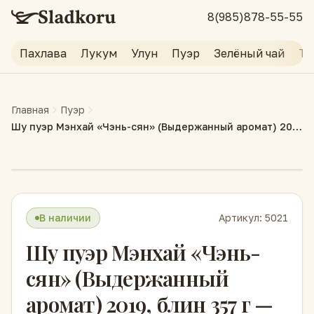
8(985)878-55-55
Пахлава
Лукум
Улун
Пуэр
Зелёный чай
Тр
Главная
Пуэр
Шу пуэр Мэнхай «Чэнь-сян» (Выдержанный аромат) 2019, блин 357 г — Золотой тигр
В наличии
Артикул:
5021
Шу пуэр Мэнхай «Чэнь-
сян» (Выдержанный
аромат) 2019, блин 357 г —