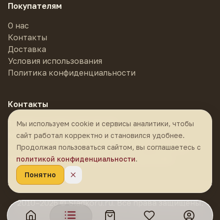
сделанный, ровный, понятный чай. Тот
Покупателям
случай, когда не нужно ничего объяснять —
О нас
наливаешь и пьёшь.
Контакты
Доставка
Как заваривать:
5–7 г на 100–120 мл, вода
Условия использования
95–100 °C. Короткая промывка, затем
Политика конфиденциальности
проливы 5–30 секунд. Выдерживает 10–12
завариваний.
Контакты
Телефон:
8 (985) 878-55-55
Мы используем cookie и сервисы аналитики, чтобы
Магазин:
г. Москва, м. Фрунзенская,
сайт работал корректно и становился удобнее.
Комсомольский проспект, 24 стр. 1, ТЦ К-24
Продолжая пользоваться сайтом, вы соглашаетесь с
Часы работы:
ежедневно с 10:30 до 21:00
политикой конфиденциальности
.
Понятно
2010–2026 © Sladkoru.ru. Все права защищены.