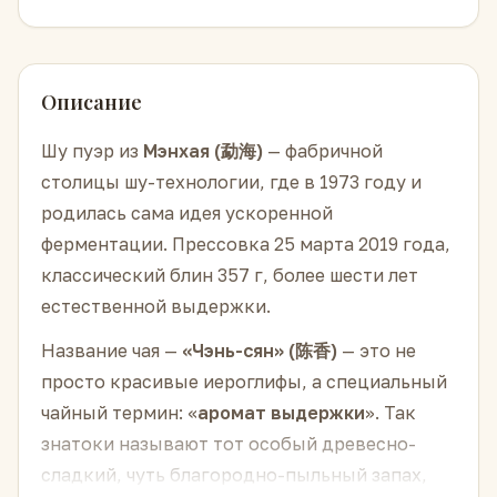
Описание
Шу пуэр из
Мэнхая (勐海)
— фабричной
столицы шу-технологии, где в 1973 году и
родилась сама идея ускоренной
ферментации. Прессовка 25 марта 2019 года,
классический блин 357 г, более шести лет
естественной выдержки.
Название чая —
«Чэнь-сян» (陈香)
— это не
просто красивые иероглифы, а специальный
чайный термин: «
аромат выдержки
». Так
знатоки называют тот особый древесно-
сладкий, чуть благородно-пыльный запах,