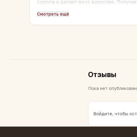
сиропа и делает вкус взрослее. Получа
хочет чего-то более шоколадного.
Смотреть ещё
Подавайте комнатной температуры — та
превращает паузу на кофе в маленький 
Отзывы
Пока нет опубликован
Войдите, чтобы ост