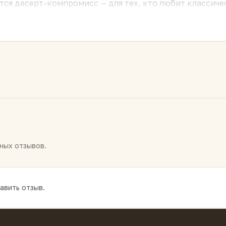
ется десерт-компромисс — для тех, кто любит классич
к раскрывается аромат шоколада. С чёрным чаем работ
ритуал.
ных отзывов.
авить отзыв.