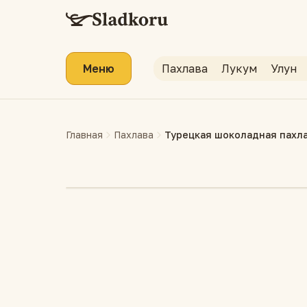
Меню
Пахлава
Лукум
Улун
Главная
Пахлава
Турецкая шоколадная пахла