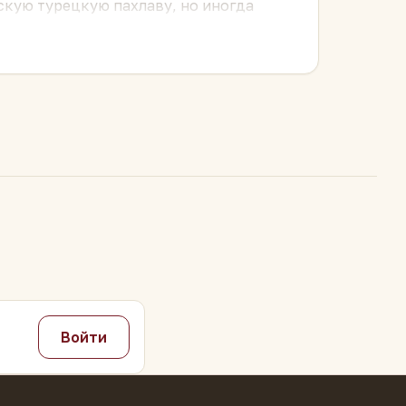
ескую турецкую пахлаву, но иногда
ает «как учебник», а с эспрессо
Войти