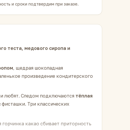
ость и сроки подтвердим при заказе.
го теста, медового сиропа и
ропом
, щедрая шоколадная
маленькое произведение кондитерского
у и любят. Следом подключаются
тёплая
с
фисташки. Три классических
ая горчинка какао сбивает приторность