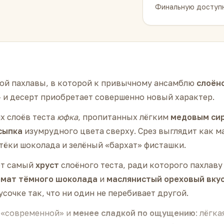
Финальную доступн
кой пахлавы, в которой к привычному ансамблю
слоёно
 и десерт приобретает совершенно новый характер.
х слоёв теста
юфка
, пропитанных лёгким
медовым си
сыпка
изумрудного цвета сверху. Срез выглядит как 
отёки шоколада и зелёный «бархат» фисташки.
от самый
хруст
слоёного теста, ради которого пахлав
омат тёмного шоколада
и
маслянистый ореховый вку
сочке так, что ни один не перебивает другой.
е «современной» и
менее сладкой по ощущению
: лёгк