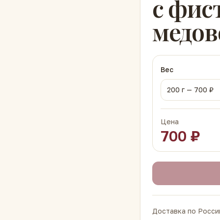
с фис
медов
Вес
200
г —
700
₽
Цена
700
₽
Доставка по России