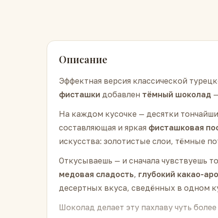
Описание
Эффектная версия классической турец
фисташки
добавлен
тёмный шоколад
—
На каждом кусочке — десятки тончайши
составляющая и яркая
фисташковая по
искусства: золотистые слои, тёмные п
Откусываешь — и сначала чувствуешь т
медовая сладость
,
глубокий какао-ар
десертных вкуса, сведённых в одном ку
Шоколад делает эту пахлаву чуть боле