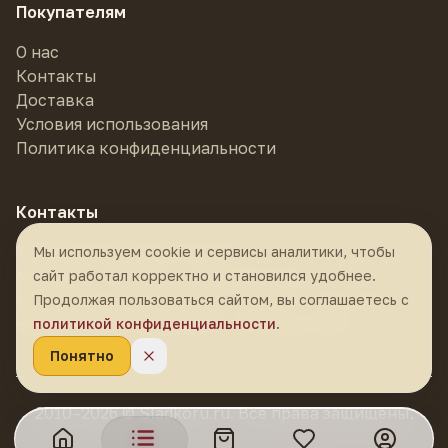
Аромат:
белые цветы, дикий мёд, лёгкая
Покупателям
цитрусовая цедра, нотка свежей травы.
О нас
Вкус:
тростниковый сахар, зелёная слива,
Контакты
нежная травяная свежесть, ровная
Доставка
минеральность.
Тело настоя:
прозрачное,
Условия использования
светло-золотистое, шелковистое.
Политика конфиденциальности
Послевкусие:
чистое, долгое — и та самая
«ледяная» прохладная искра
в горле,
Контакты
которая ощущается как глоток горной воды
Телефон:
8 (985) 878-55-55
Мы используем cookie и сервисы аналитики, чтобы
после сладкого глотка чая. Это 冰糖韵 в
Магазин:
г. Москва, м. Фрунзенская,
сайт работал корректно и становился удобнее.
действии.
Устойчивость:
обёртка обещает
经
Комсомольский проспект, 24 стр. 1, ТЦ К-24
Продолжая пользоваться сайтом, вы соглашаетесь с
久耐泡
— «выдерживает многократные
Часы работы:
ежедневно с 10:30 до 21:00
политикой конфиденциальности
.
заварки» — и это правда: чай держит форму
Понятно
на большом числе проливов, не «падая»
резко.
2010–2026 © Sladkoru.ru. Все права защищены.
Хороший
выбор для знакомства с бин-