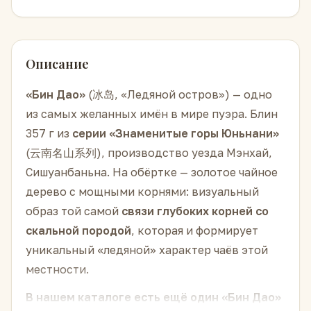
Описание
«Бин Дао»
(冰岛, «Ледяной остров») — одно
из самых желанных имён в мире пуэра. Блин
357 г из
серии «Знаменитые горы Юньнани»
(云南名山系列), производство уезда Мэнхай,
Сишуанбаньна. На обёртке — золотое чайное
дерево с мощными корнями: визуальный
образ той самой
связи глубоких корней со
скальной породой
, которая и формирует
уникальный «ледяной» характер чаёв этой
местности.
В нашем каталоге есть ещё один «Бин Дао»