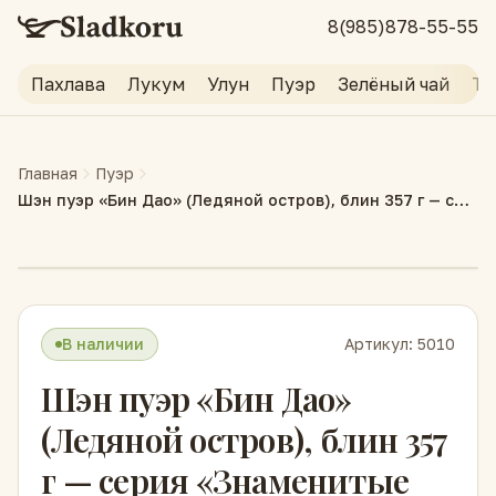
8(985)878-55-55
Пахлава
Лукум
Улун
Пуэр
Зелёный чай
Тр
Главная
Пуэр
Шэн пуэр «Бин Дао» (Ледяной остров), блин 357 г — серия «Знаменитые горы Юньнани»
В наличии
Артикул:
5010
Шэн пуэр «Бин Дао»
(Ледяной остров), блин 357
г — серия «Знаменитые