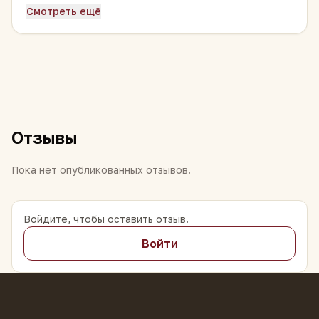
— цяому 2021 года из Линьцана. Это
два
Смотреть ещё
разных взгляда на один терруар
: тот блин —
конкретная деревня, конкретный год, сырьё
с высоких деревьев цяому. Этот —
более
«классическая» интерпретация
бин-
даоского профиля в рамках серийного
производства, доступная более широкой
Отзывы
аудитории.
Пока нет опубликованных отзывов.
Фирменная черта зоны Бин Дао —
冰糖韵
(«нота леденца»): характерная
прохладная,
почти «ледяная» сладость
в послевкусии, от
Войдите, чтобы оставить отзыв.
которой и произошло название «Ледяной
Войти
остров». На обёртке это подтверждают
слова
清香回甘
— «чистый аромат,
возвращающаяся сладость».