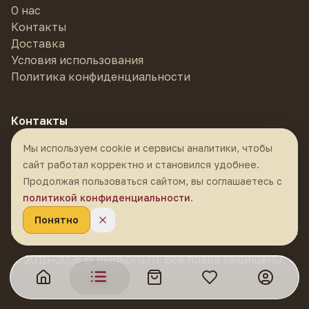
Подавайте, нарезав ломтиками: каждый
О нас
кусочек — самостоятельный десерт.
Контакты
Доставка
Особенно хорошо работает с
чёрным кофе
Условия использования
без сахара
— горчинка зерна и горчинка
Политика конфиденциальности
какао идеально перекликаются.
Контакты
Телефон:
8 (985) 878-55-55
Мы используем cookie и сервисы аналитики, чтобы
Магазин:
г. Москва, м. Фрунзенская,
сайт работал корректно и становился удобнее.
Комсомольский проспект, 24 стр. 1, ТЦ К-24
Продолжая пользоваться сайтом, вы соглашаетесь с
Часы работы:
ежедневно с 10:30 до 21:00
политикой конфиденциальности
.
Понятно
2010–2026 © Sladkoru.ru. Все права защищены.