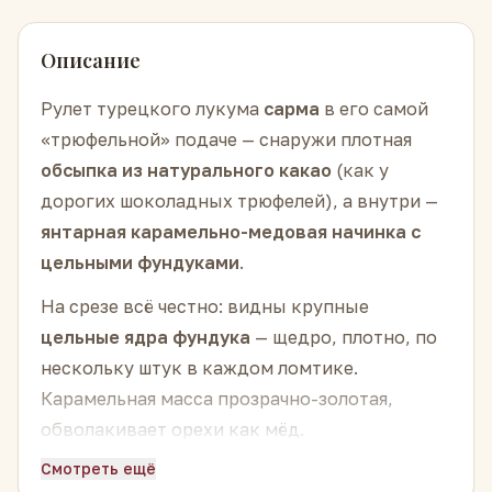
Описание
Рулет турецкого лукума
сарма
в его самой
«трюфельной» подаче — снаружи плотная
обсыпка из натурального какао
(как у
дорогих шоколадных трюфелей), а внутри —
янтарная карамельно-медовая начинка с
цельными фундуками
.
На срезе всё честно: видны крупные
цельные ядра фундука
— щедро, плотно, по
нескольку штук в каждом ломтике.
Карамельная масса прозрачно-золотая,
обволакивает орехи как мёд.
Смотреть ещё
Откусываешь — и сначала на языке оседает