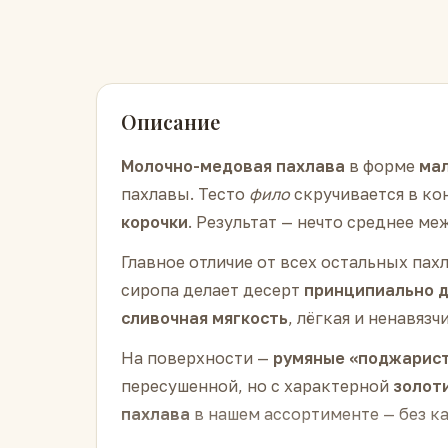
Описание
Молочно-медовая пахлава
в форме
мал
пахлавы. Тесто
фило
скручивается в ко
корочки
. Результат — нечто среднее м
Главное отличие от всех остальных пах
сиропа делает десерт
принципиально 
сливочная мягкость
, лёгкая и ненавяз
На поверхности —
румяные «поджарист
пересушенной, но с характерной
золот
пахлава
в нашем ассортименте — без к