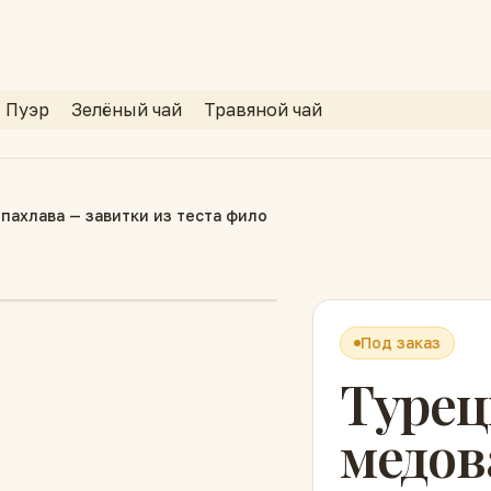
Пуэр
Зелёный чай
Травяной чай
пахлава — завитки из теста фило
Под заказ
Турец
медов