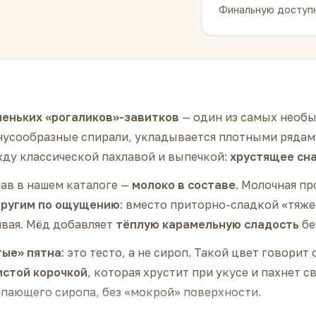
Финальную доступн
еньких «рогаликов»-завитков
— один из самых необы
нусообразные спирали, укладывается плотными рядам
ежду классической пахлавой и выпечкой:
хрустящее сна
лав в нашем каталоге —
молоко в составе
. Молочная п
другим по ощущению
: вместо приторно-сладкой «тяж
чивая. Мёд добавляет
тёплую карамельную сладость
бе
ые» пятна
: это тесто, а не сироп. Такой цвет говорит
истой корочкой
, которая хрустит при укусе и пахнет 
апающего сиропа, без «мокрой» поверхности.