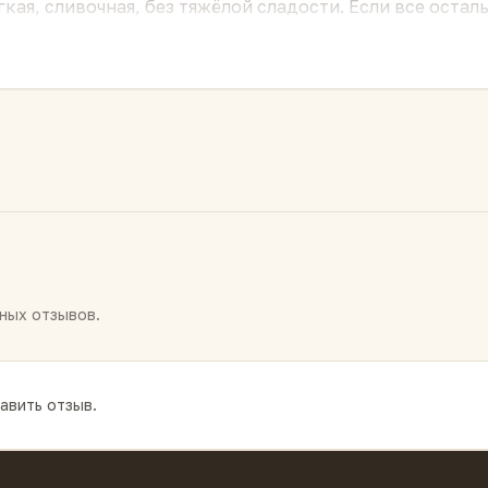
ёгкая, сливочная, без тяжёлой сладости. Если все ост
тки хочется есть с
утренним кофе или чаем с молоко
ных отзывов.
авить отзыв.