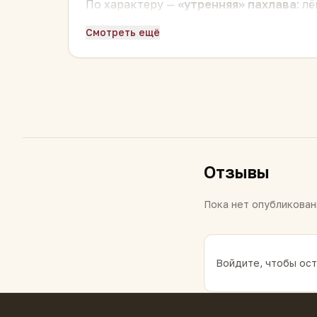
По характеру —
«утренняя» пахлава
: л
после обеда», то молочно-медовые зави
Смотреть ещё
Отзывы
Пока нет опубликован
Войдите, чтобы ост