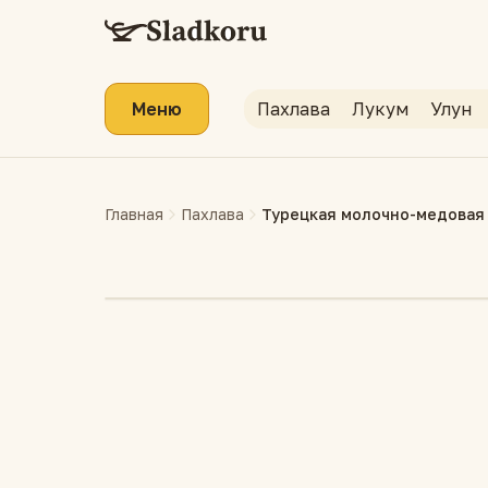
Меню
Пахлава
Лукум
Улун
Главная
Пахлава
Турецкая молочно-медовая 