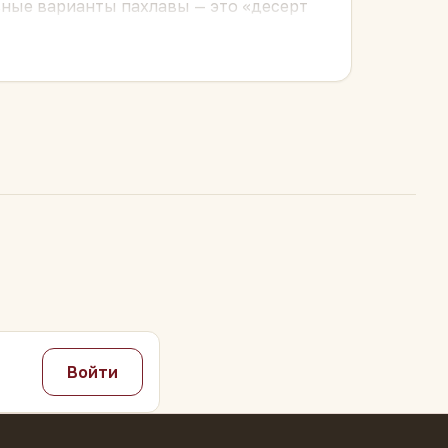
альные варианты пахлавы — это «десерт
м
— как выпечку, только восточную.
Войти