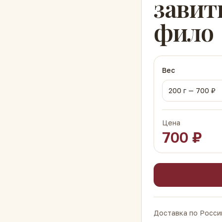
завит
фило
Вес
200
г —
700
₽
Цена
700
₽
Доставка по России