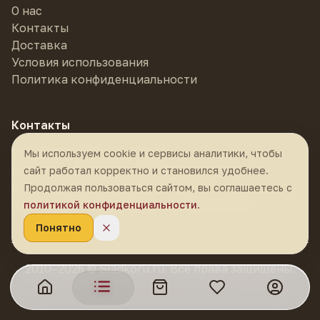
О нас
Контакты
Доставка
Условия использования
Политика конфиденциальности
Контакты
Телефон:
8 (985) 878-55-55
Мы используем cookie и сервисы аналитики, чтобы
Магазин:
г. Москва, м. Фрунзенская,
сайт работал корректно и становился удобнее.
Комсомольский проспект, 24 стр. 1, ТЦ К-24
Продолжая пользоваться сайтом, вы соглашаетесь с
Часы работы:
ежедневно с 10:30 до 21:00
политикой конфиденциальности
.
Понятно
2010–2026 © Sladkoru.ru. Все права защищены.