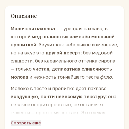
Описание
Молочная пахлава
— турецкая пахлава, в
которой
мёд полностью заменён молочной
пропиткой
. Звучит как небольшое изменение,
но на вкус это
другой десерт
: без медовой
сладости, без карамельного оттенка сиропа
— только
чистая, деликатная сливочность
молока
и нежность тончайшего теста
фило
.
Молоко в тесте и пропитке даёт пахлаве
воздушную, почти невесомую текстуру
: она
не «тянет» приторностью, не оставляет
тяжести — просто мягко тает. Это
самая
лёгкая пахлава
по ощущению среди всего
Смотреть ещё
ассортимента: тем, кто обычно говорит «я не