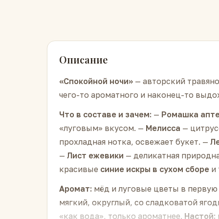
Описание
«Спокойной ночи»
— авторский травяно
чего-то ароматного и наконец-то выдохн
Что в составе и зачем:
—
Ромашка апт
«луговым» вкусом. —
Мелисса
— цитрус
прохладная нотка, освежает букет. —
Л
—
Лист ежевики
— деликатная природна
красивые
синие искры в сухом сборе
и 
Аромат:
мёд и луговые цветы в первую
мягкий, округлый, со сладковатой яго
«как вода», только ароматнее.
Настой: