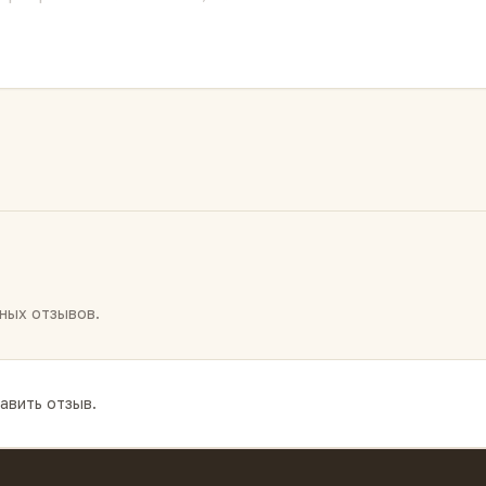
 заварить большой чайник на двоих, разлить по тёплы
ни. Без кофеина, поэтому
можно пить и перед сном
, и
50 мл,
вода 90–95 °C
. Настаивать 5–7 минут под крыш
дом или долькой лимона
. Можно заваривать повторно 
ных отзывов.
авить отзыв.