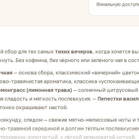
Финальную доступн
й сбор для тех самых
тихих вечеров
, когда хочется в
уть. Без кофеина, без чёрного или зелёного чая в сос
ечная
— основа сбора, классический «вечерний» цвето
ово-травянистая ароматика, классика «успокаивающи
емонграсс (лимонная трава)
— солнечный цитрусовый а
я сладость и мягкость послевкусия. —
Лепестки васил
тонко окрашивают настой.
 секунду, следом — свежие мятно-мелиссовые ноты и 
дно-травяной серединой и долгим тёплым послевкусие
прозрачно-золотистый, с лёгкой зеленоватой ноткой.