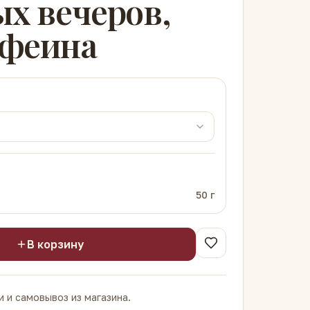
х вечеров,
офеина
50
г
В корзину
 и самовывоз из магазина.