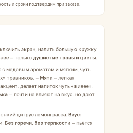
ость и сроки подтвердим при заказе.
ыключить экран, налить большую кружку
таве — только
душистые травы и цветы
.
к с медовым ароматом и мягким, чуть
х» травников. —
Мята
— лёгкая
кцент, делает напиток чуть «живее».
ька
— почти не влияют на вкус, но дают
тонкий цитрус лемонграсса.
Вкус:
м.
Без горечи, без терпкости
— пьётся