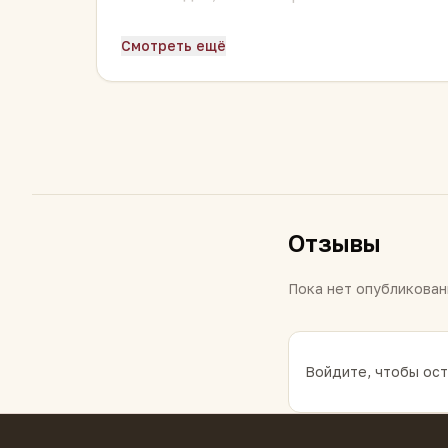
Этот сбор хорош как
вечерний ритуал
:
Смотреть ещё
пусть день останется за пределами кух
чего-то тёплого и душистого.
Как заваривать:
1–2 чайные ложки на 2
аромат, но без горечи). По вкусу — с
мё
Отзывы
Пока нет опубликован
Войдите, чтобы ост