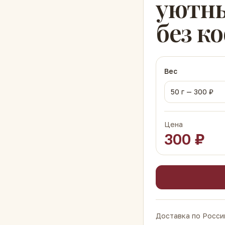
уютны
без к
Вес
50
г —
300
₽
Цена
300
₽
Доставка по России