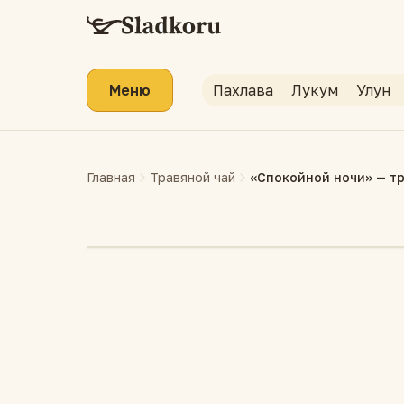
Меню
Пахлава
Лукум
Улун
Главная
Травяной чай
«Спокойной ночи» — тр